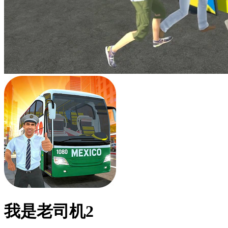
我是老司机2