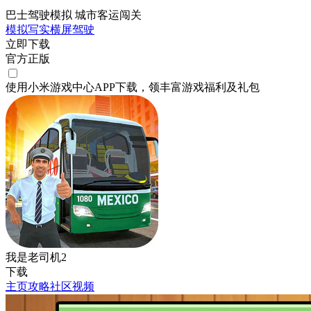
巴士驾驶模拟 城市客运闯关
模拟
写实
横屏
驾驶
立即下载
官方正版
使用小米游戏中心APP
下载
，领丰富游戏
福利
及
礼包
我是老司机2
下载
主页
攻略
社区
视频