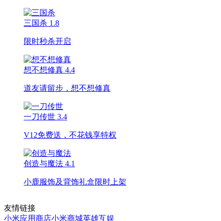
三国杀
1.8
限时秒杀开启
想不想修真
4.4
道友请留步，想不想修真
一刀传世
3.4
V12免费送，不花钱享特权
创造与魔法
4.1
小鹿服饰及背饰礼盒限时上架
友情链接
小米应用商店
小米商城
英雄互娱