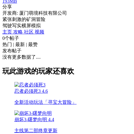
193MB
分享
开发商: 厦门萌境科技有限公司
紧张刺激的矿洞冒险
驾驶
写实
横屏
模拟
主页
攻略
社区
视频
0个帖子
热门
|
最新
|
最赞
发布帖子
没有更多数据了....
玩此游戏的玩家还喜欢
忍者必须死3
4.6
全新活动玩法「寻宝大冒险」
崩坏3-曙梦向明
4.4
主线第二部终章更新