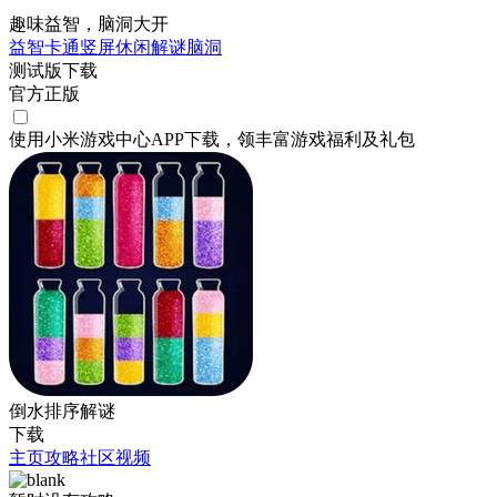
趣味益智，脑洞大开
益智
卡通
竖屏
休闲
解谜
脑洞
测试版下载
官方正版
使用小米游戏中心APP
下载
，领丰富游戏
福利
及
礼包
倒水排序解谜
下载
主页
攻略
社区
视频