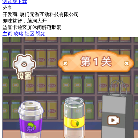
测试版下载
分享
开发商: 厦门元游互动科技有限公司
趣味益智，脑洞大开
益智
卡通
竖屏
休闲
解谜
脑洞
主页
攻略
社区
视频