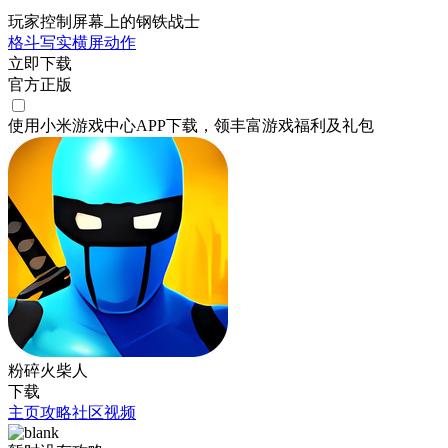
玩家控制屏幕上的钢铁战士
格斗
写实
横屏
动作
立即下载
官方正版
使用小米游戏中心APP
下载
，领丰富游戏
福利
及
礼包
粉碎火柴人
下载
主页
攻略
社区
视频