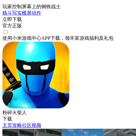
玩家控制屏幕上的钢铁战士
格斗
写实
横屏
动作
立即下载
官方正版
使用小米游戏中心APP
下载
，领丰富游戏
福利
及
礼包
粉碎火柴人
下载
主页
攻略
社区
视频