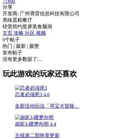
71MB
分享
开发商: 广州霄雷信息科技有限公司
美味蛋糕餐厅
经营
简约
竖屏
美食
脑洞
主页
攻略
社区
视频
0个帖子
热门
|
最新
|
最赞
发布帖子
没有更多数据了....
玩此游戏的玩家还喜欢
忍者必须死3
4.6
全新活动玩法「寻宝大冒险」
崩坏3-曙梦向明
4.4
主线第二部终章更新