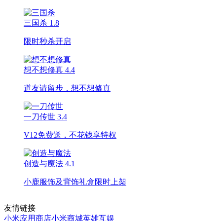
三国杀
1.8
限时秒杀开启
想不想修真
4.4
道友请留步，想不想修真
一刀传世
3.4
V12免费送，不花钱享特权
创造与魔法
4.1
小鹿服饰及背饰礼盒限时上架
友情链接
小米应用商店
小米商城
英雄互娱