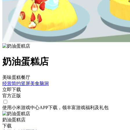
奶油蛋糕店
美味蛋糕餐厅
经营
简约
竖屏
美食
脑洞
立即下载
官方正版
使用小米游戏中心APP
下载
，领丰富游戏
福利
及
礼包
奶油蛋糕店
下载