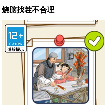
烧脑找茬不合理