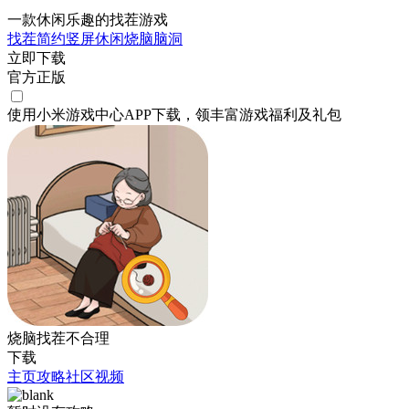
一款休闲乐趣的找茬游戏
找茬
简约
竖屏
休闲
烧脑
脑洞
立即下载
官方正版
使用小米游戏中心APP
下载
，领丰富游戏
福利
及
礼包
烧脑找茬不合理
下载
主页
攻略
社区
视频