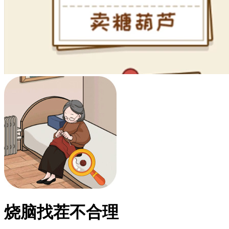
烧脑找茬不合理