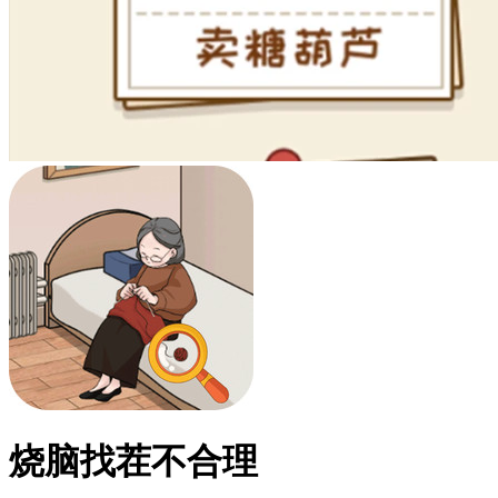
烧脑找茬不合理