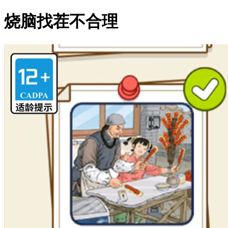
烧脑找茬不合理