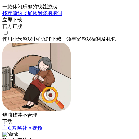
一款休闲乐趣的找茬游戏
找茬
简约
竖屏
休闲
烧脑
脑洞
立即下载
官方正版
使用小米游戏中心APP
下载
，领丰富游戏
福利
及
礼包
烧脑找茬不合理
下载
主页
攻略
社区
视频