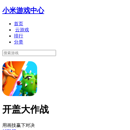
小米游戏中心
首页
云游戏
排行
分类
开盖大作战
用画技赢下对决