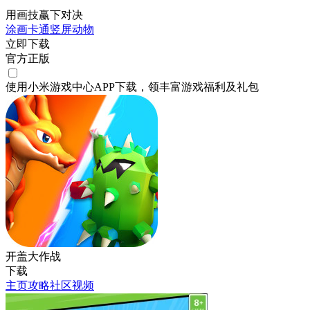
用画技赢下对决
涂画
卡通
竖屏
动物
立即下载
官方正版
使用小米游戏中心APP
下载
，领丰富游戏
福利
及
礼包
开盖大作战
下载
主页
攻略
社区
视频