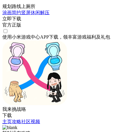
规划路线上厕所
涂画
简约
竖屏
休闲
解压
立即下载
官方正版
使用小米游戏中心APP
下载
，领丰富游戏
福利
及
礼包
我来挑战咯
下载
主页
攻略
社区
视频