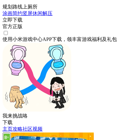
规划路线上厕所
涂画
简约
竖屏
休闲
解压
立即下载
官方正版
使用小米游戏中心APP
下载
，领丰富游戏
福利
及
礼包
我来挑战咯
下载
主页
攻略
社区
视频