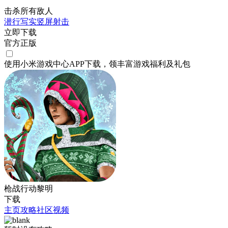
击杀所有敌人
潜行
写实
竖屏
射击
立即下载
官方正版
使用小米游戏中心APP
下载
，领丰富游戏
福利
及
礼包
枪战行动黎明
下载
主页
攻略
社区
视频