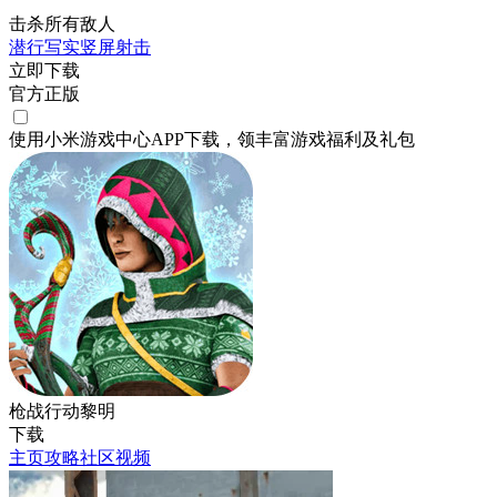
击杀所有敌人
潜行
写实
竖屏
射击
立即下载
官方正版
使用小米游戏中心APP
下载
，领丰富游戏
福利
及
礼包
枪战行动黎明
下载
主页
攻略
社区
视频