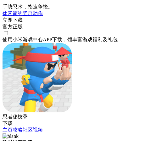
手势忍术，指速争锋。
休闲
简约
竖屏
动作
立即下载
官方正版
使用小米游戏中心APP
下载
，领丰富游戏
福利
及
礼包
忍者秘技录
下载
主页
攻略
社区
视频