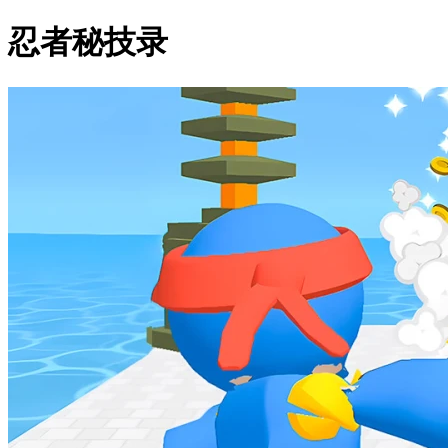
忍者秘技录