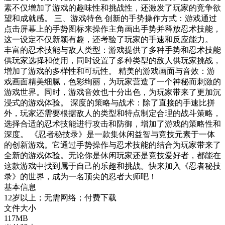
素不仅增加了游戏的趣味性和挑战性，还激发了玩家的竞争欲
望和成就感。 三、游戏特色 创新的手势操作方式：游戏通过
点击屏幕上的手势图标来操作主角画出手势并释放忍术技能，
这一设定不仅新颖有趣，还考验了玩家的手速和反应能力。
丰富的忍术技能与敌人类型：游戏提供了多种手势和忍术技能
供玩家选择和使用，同时设置了多种类型的敌人供玩家挑战，
增加了游戏的多样性和可玩性。 精美的游戏画面与音效：游
戏画面精美细腻，色彩绚丽，为玩家营造了一个神秘而刺激的
游戏世界。同时，游戏音效也十分出色，为玩家带来了更加沉
浸式的游戏体验。 深度的策略与战术：除了直接的手速比拼
外，玩家还需要根据敌人的类型和特点制定合理的战斗策略，
选择合适的忍术技能进行攻击和防御，增加了游戏的策略性和
深度。 《忍者秘技录》是一款集休闲益智与竞技元素于一体
的创新游戏。它通过手势操作与忍术技能的结合为玩家带来了
全新的游戏体验。无论你是休闲玩家还是竞技爱好者，都能在
这款游戏中找到属于自己的乐趣和挑战。快来加入《忍者秘技
录》的世界，成为一名顶尖的忍者大师吧！
基本信息
12岁以上；无需网络；付费下载
文件大小
117MB