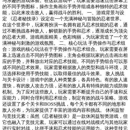
与乐趣的游戏体验。在这款游戏中，玩家需要迅速点击屏幕上
的不同手势图标，操作主角画出手势并组成各种独特的忍术技
能，以此来攻击敌人，赢得战斗的胜利。 一、游戏背景与设
定 《忍者秘技录》设定在一个充满神秘与冒险的忍者世界。
在这个世界中，玩家将扮演一名拥有超凡忍术技能的忍者，通
过不断挑战各种敌人，解锁新的手势和忍术，逐渐成长为顶尖
的忍者大师。游戏画面精美，色彩绚丽，为玩家营造了一个充
满神秘与刺激的游戏氛围。 二、核心玩法 手势操作与忍术组
合：游戏的核心玩法在于手势操作与忍术组合。玩家需要在屏
幕上迅速点击不同的手势图标，主角会根据玩家的点击画出相
应的手势，并释放出对应的忍术技能。不同的手势组合可以形
成不同的忍术效果。玩家需要根据敌人的类型和战斗环境，灵
活选择和使用手势技能，以取得最佳的战斗效果。 敌人挑战
与关卡设计：游戏中的敌人种类繁多，各具特色。有的敌人速
度快，有的敌人攻击力强，还有的敌人具有特殊的能力或防御
机制。为了应对这些敌人，玩家需要不断提升自己的手速和反
应能力，同时合理利用忍术组合，制定有效的战斗策略。游戏
还设置了多个关卡和BOSS挑战，每个关卡都有不同的地形和
敌人分布，为玩家提供了丰富的游戏内容和挑战。 休闲益智
与竞技元素：虽然《忍者秘技录》是一款休闲益智类游戏，但
它也融入了竞技元素。玩家可以通过在线对战模式与其他玩家
进行实时对战，比拼手速和忍术技能的运用能力。这种竞技元