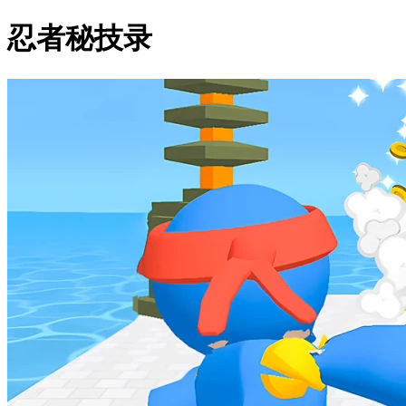
忍者秘技录