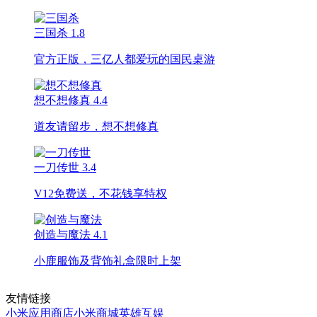
三国杀
1.8
官方正版，三亿人都爱玩的国民桌游
想不想修真
4.4
道友请留步，想不想修真
一刀传世
3.4
V12免费送，不花钱享特权
创造与魔法
4.1
小鹿服饰及背饰礼盒限时上架
友情链接
小米应用商店
小米商城
英雄互娱