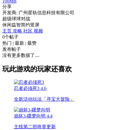
100MB
分享
开发商: 广州星轨信息科技有限公司
超级球球对战
休闲
益智
简约
竖屏
主页
攻略
社区
视频
0个帖子
热门
|
最新
|
最赞
发布帖子
没有更多数据了....
玩此游戏的玩家还喜欢
忍者必须死3
4.6
全新活动玩法「寻宝大冒险」
崩坏3-曙梦向明
4.4
主线第二部终章更新