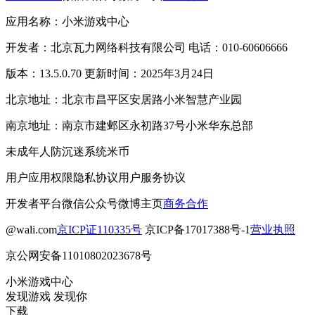
应用名称：小米游戏中心
开发者：北京瓦力网络科技有限公司 电话：010-60606666
版本：13.5.0.70 更新时间：2025年3月24日
北京地址：北京市昌平区安居路小米智慧产业园
南京地址：南京市建邺区永初路37号小米华东总部
未成年人防沉迷系统
米币
用户应用权限
隐私协议
用户服务协议
开发者平台
微信公众号
微博主页
商务合作
@wali.com
京ICP证110335号
京ICP备17017388号-1
营业执照
京公网安备11010802023678号
小米游戏中心
发现游戏 发现你
下载