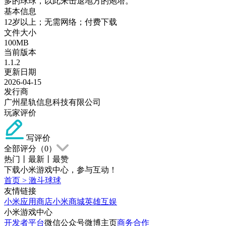
多的球球，以此来击退地方的炮塔。
基本信息
12岁以上；无需网络；付费下载
文件大小
100MB
当前版本
1.1.2
更新日期
2026-04-15
发行商
广州星轨信息科技有限公司
玩家评价
写评价
全部评分（
0
）
热门
丨
最新
丨
最赞
下载小米游戏中心，参与互动！
首页
>
激斗球球
友情链接
小米应用商店
小米商城
英雄互娱
小米游戏中心
开发者平台
微信公众号
微博主页
商务合作