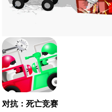
对抗：死亡竞赛