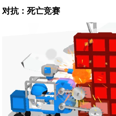
对抗：死亡竞赛