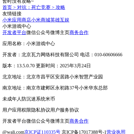
暂时没有攻略~
首页
>
对抗：死亡竞赛
>
攻略
友情链接
小米应用商店
小米商城
英雄互娱
小米游戏中心
开发者平台
微信公众号
微博主页
商务合作
应用名称：小米游戏中心
开发者：北京瓦力网络科技有限公司 电话：010-60606666
版本：13.5.0.70 更新时间：2025年3月24日
北京地址：北京市昌平区安居路小米智慧产业园
南京地址：南京市建邺区永初路37号小米华东总部
未成年人防沉迷系统
米币
用户应用权限
隐私协议
用户服务协议
开发者平台
微信公众号
微博主页
商务合作
@wali.com
京ICP证110335号
京ICP备17017388号-1
营业执照