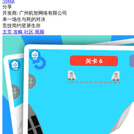
59MB
分享
开发商: 广州机智网络有限公司
来一场生与死的对决
竞技
简约
竖屏
生存
主页
攻略
社区
视频