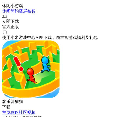
休闲小游戏
休闲
简约
竖屏
益智
3.3
立即下载
官方正版
使用小米游戏中心APP
下载
，领丰富游戏
福利
及
礼包
欢乐躲猫猫
下载
主页
攻略
社区
视频