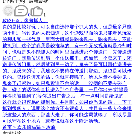
1
个帖子
热门
最新
最赞
0
1
攻略
666，像鬼抓人。
真的是比较好玩，可以自由选择那个抓人的鬼，但是最多只能
两个吧。当过鬼的人都知道，这个游戏里面的鬼只能看见玩家
的脚步和一些气息，里面大概就是跑来跑去，跑来跑去，不能
被抓到。这个游戏我是较推荐的。有一个无敌视角就是冷却时
间，也就是鬼不能抓人的时间里面逃进那个传送门，先传送进
传送门，然后传送到另一个传送那里。假如第一个鬼来了，还
送进传送门里，然后就到另一边了，鬼来了是可以再传送进去
的。鬼没来的话，我建议不要待在传送门那边。鬼也是可以传
送的。鬼传送进来的话，你就直接嘎了。所以尽量不要碰鬼，
鬼来了赶紧跑，如果鬼紧追不舍的话——没病的不要去碰广
告，碰了的话你会直接进入那个广告里，一旦你出来(前提是
你得快被抓到了)等你退出广告之后，有一点时间是给鬼的，
这样就会很容易的抓到你。并且呢，如果你当鬼的话，一下子
抓到很多人，说明这个地方还有很多人，并且有一些人会来摆
脱这些人的东西，那些人走了。你可能这局就输了，所以尽量
可以守在这个地方，或者说就在这个附近活动。
首页
>
欢乐躲猫猫
>
攻略
友情链接