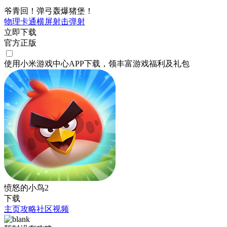
爷青回！弹弓轰爆猪堡！
物理
卡通
横屏
射击
弹射
立即下载
官方正版
使用小米游戏中心APP
下载
，领丰富游戏
福利
及
礼包
愤怒的小鸟2
下载
主页
攻略
社区
视频