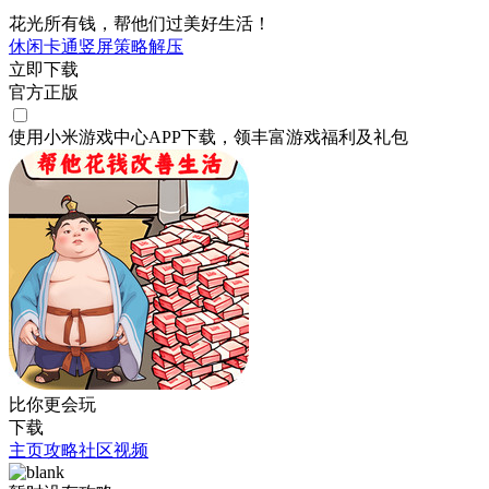
花光所有钱，帮他们过美好生活！
休闲
卡通
竖屏
策略
解压
立即下载
官方正版
使用小米游戏中心APP
下载
，领丰富游戏
福利
及
礼包
比你更会玩
下载
主页
攻略
社区
视频