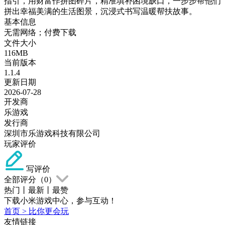
指引，用财富作拼图碎片，精准填补困境缺口，一步步帮他们
拼出幸福美满的生活图景，沉浸式书写温暖帮扶故事。
基本信息
无需网络；付费下载
文件大小
116MB
当前版本
1.1.4
更新日期
2026-07-28
开发商
乐游戏
发行商
深圳市乐游戏科技有限公司
玩家评价
写评价
全部评分（
0
）
热门
丨
最新
丨
最赞
下载小米游戏中心，参与互动！
首页
>
比你更会玩
友情链接