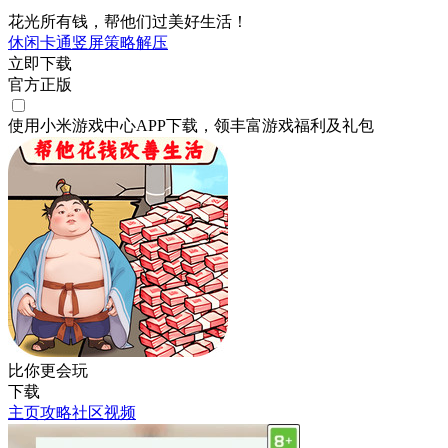
花光所有钱，帮他们过美好生活！
休闲
卡通
竖屏
策略
解压
立即下载
官方正版
使用小米游戏中心APP
下载
，领丰富游戏
福利
及
礼包
比你更会玩
下载
主页
攻略
社区
视频