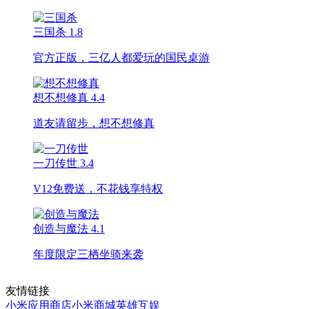
三国杀
1.8
官方正版，三亿人都爱玩的国民桌游
想不想修真
4.4
道友请留步，想不想修真
一刀传世
3.4
V12免费送，不花钱享特权
创造与魔法
4.1
年度限定三栖坐骑来袭
友情链接
小米应用商店
小米商城
英雄互娱