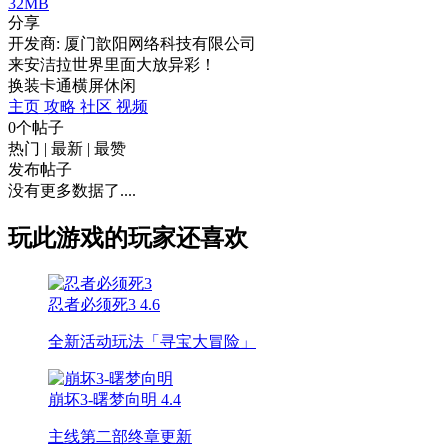
32MB
分享
开发商: 厦门歆阳网络科技有限公司
来安洁拉世界里面大放异彩！
换装
卡通
横屏
休闲
主页
攻略
社区
视频
0个帖子
热门
|
最新
|
最赞
发布帖子
没有更多数据了....
玩此游戏的玩家还喜欢
忍者必须死3
4.6
全新活动玩法「寻宝大冒险」
崩坏3-曙梦向明
4.4
主线第二部终章更新