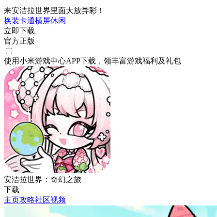
来安洁拉世界里面大放异彩！
换装
卡通
横屏
休闲
立即下载
官方正版
使用小米游戏中心APP
下载
，领丰富游戏
福利
及
礼包
安洁拉世界：奇幻之旅
下载
主页
攻略
社区
视频