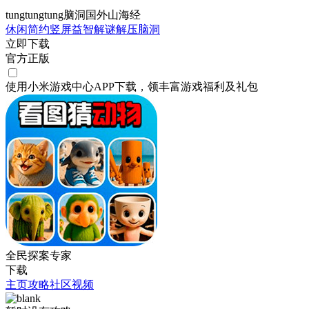
tungtungtung脑洞国外山海经
休闲
简约
竖屏
益智
解谜
解压
脑洞
立即下载
官方正版
使用小米游戏中心APP
下载
，领丰富游戏
福利
及
礼包
全民探案专家
下载
主页
攻略
社区
视频