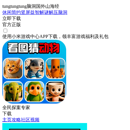
tungtungtung脑洞国外山海经
休闲
简约
竖屏
益智
解谜
解压
脑洞
立即下载
官方正版
使用小米游戏中心APP
下载
，领丰富游戏
福利
及
礼包
全民探案专家
下载
主页
攻略
社区
视频