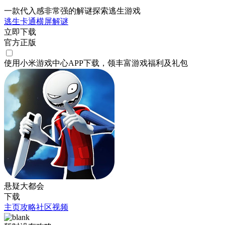
一款代入感非常强的解谜探索逃生游戏
逃生
卡通
横屏
解谜
立即下载
官方正版
使用小米游戏中心APP
下载
，领丰富游戏
福利
及
礼包
悬疑大都会
下载
主页
攻略
社区
视频