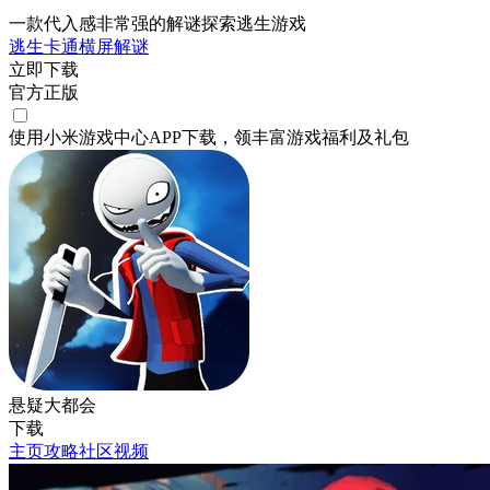
一款代入感非常强的解谜探索逃生游戏
逃生
卡通
横屏
解谜
立即下载
官方正版
使用小米游戏中心APP
下载
，领丰富游戏
福利
及
礼包
悬疑大都会
下载
主页
攻略
社区
视频