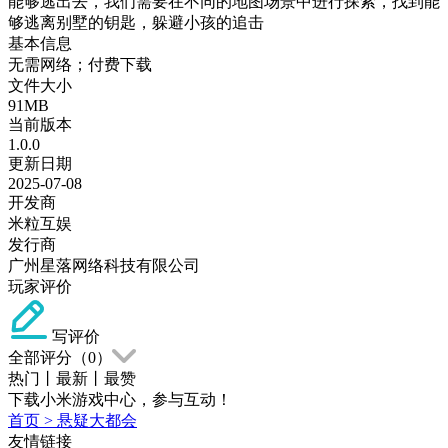
能够逃出去，我们需要在不同的地图场景中进行探索，找到能
够逃离别墅的钥匙，躲避小孩的追击
基本信息
无需网络；付费下载
文件大小
91MB
当前版本
1.0.0
更新日期
2025-07-08
开发商
米粒互娱
发行商
广州星落网络科技有限公司
玩家评价
写评价
全部评分（
0
）
热门
丨
最新
丨
最赞
下载小米游戏中心，参与互动！
首页
>
悬疑大都会
友情链接