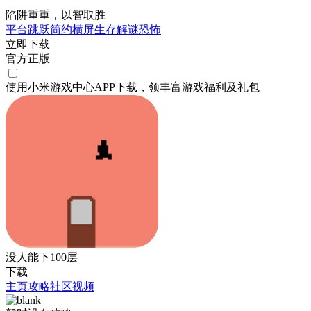
陷阱重重，以智取胜
平台跳跃
简约
横屏
生存
解谜
恐怖
立即下载
官方正版
使用小米游戏中心APP
下载
，领丰富游戏
福利
及
礼包
没人能下100层
下载
主页
攻略
社区
视频