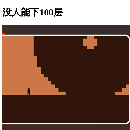
没人能下100层