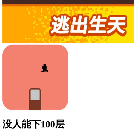
没人能下100层