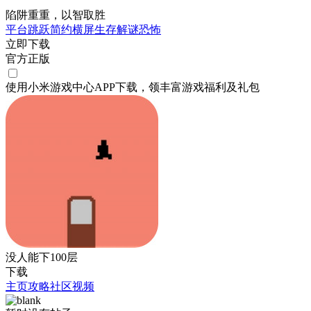
陷阱重重，以智取胜
平台跳跃
简约
横屏
生存
解谜
恐怖
立即下载
官方正版
使用小米游戏中心APP
下载
，领丰富游戏
福利
及
礼包
没人能下100层
下载
主页
攻略
社区
视频