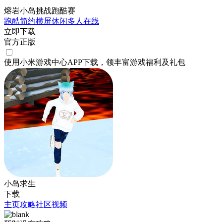
熔岩小岛挑战跑酷赛
跑酷
简约
横屏
休闲
多人在线
立即下载
官方正版
使用小米游戏中心APP
下载
，领丰富游戏
福利
及
礼包
小岛求生
下载
主页
攻略
社区
视频