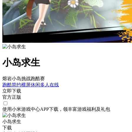
小岛求生
熔岩小岛挑战跑酷赛
跑酷
简约
横屏
休闲
多人在线
立即下载
官方正版
使用小米游戏中心APP
下载
，领丰富游戏
福利
及
礼包
小岛求生
下载