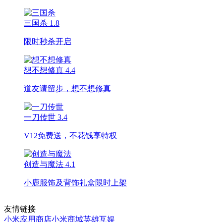
三国杀
1.8
限时秒杀开启
想不想修真
4.4
道友请留步，想不想修真
一刀传世
3.4
V12免费送，不花钱享特权
创造与魔法
4.1
小鹿服饰及背饰礼盒限时上架
友情链接
小米应用商店
小米商城
英雄互娱