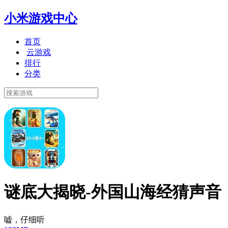
小米游戏中心
首页
云游戏
排行
分类
谜底大揭晓-外国山海经猜声音
嘘，仔细听