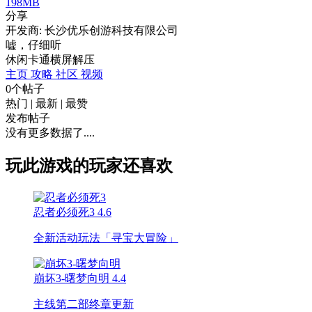
198MB
分享
开发商: 长沙优乐创游科技有限公司
嘘，仔细听
休闲
卡通
横屏
解压
主页
攻略
社区
视频
0个帖子
热门
|
最新
|
最赞
发布帖子
没有更多数据了....
玩此游戏的玩家还喜欢
忍者必须死3
4.6
全新活动玩法「寻宝大冒险」
崩坏3-曙梦向明
4.4
主线第二部终章更新