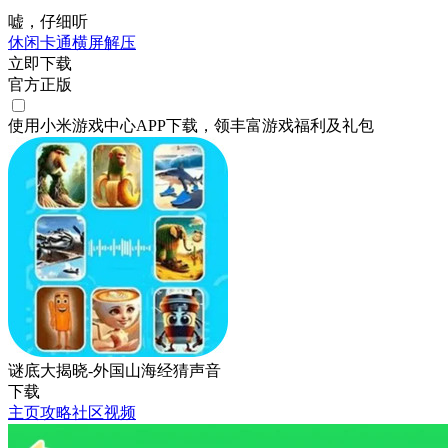
嘘，仔细听
休闲
卡通
横屏
解压
立即下载
官方正版
使用小米游戏中心APP
下载
，领丰富游戏
福利
及
礼包
谜底大揭晓-外国山海经猜声音
下载
主页
攻略
社区
视频