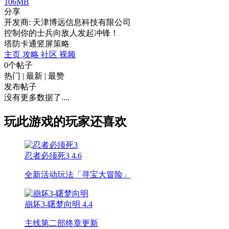
106MB
分享
开发商: 天津博远信息科技有限公司
控制你的士兵向敌人发起冲锋！
塔防
卡通
竖屏
策略
主页
攻略
社区
视频
0个帖子
热门
|
最新
|
最赞
发布帖子
没有更多数据了....
玩此游戏的玩家还喜欢
忍者必须死3
4.6
全新活动玩法「寻宝大冒险」
崩坏3-曙梦向明
4.4
主线第二部终章更新