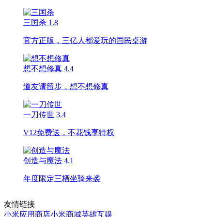
三国杀
1.8
官方正版，三亿人都爱玩的国民桌游
想不想修真
4.4
道友请留步，想不想修真
一刀传世
3.4
V12免费送，不花钱享特权
创造与魔法
4.1
年度限定三栖坐骑来袭
友情链接
小米应用商店
小米商城
英雄互娱