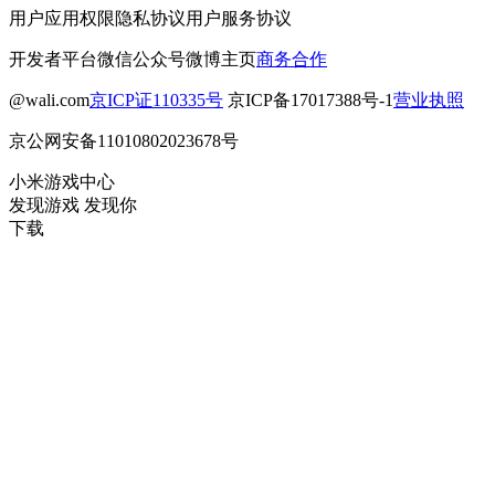
用户应用权限
隐私协议
用户服务协议
开发者平台
微信公众号
微博主页
商务合作
@wali.com
京ICP证110335号
京ICP备17017388号-1
营业执照
京公网安备11010802023678号
小米游戏中心
发现游戏 发现你
下载