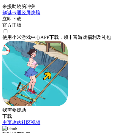
来援助烧脑冲关
解谜
卡通
竖屏
烧脑
立即下载
官方正版
使用小米游戏中心APP
下载
，领丰富游戏
福利
及
礼包
我需要援助
下载
主页
攻略
社区
视频