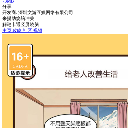
73MB
分享
开发商: 深圳文游互娱网络有限公司
来援助烧脑冲关
解谜
卡通
竖屏
烧脑
主页
攻略
社区
视频