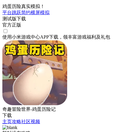
鸡蛋历险真实模拟！
平台跳跃
简约
横屏
模拟
测试版下载
官方正版
使用小米游戏中心APP
下载
，领丰富游戏
福利
及
礼包
奇趣冒险世界-鸡蛋历险记
下载
主页
攻略
社区
视频