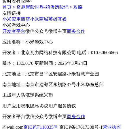
暂时没有攻略~
首页
>
奇趣冒险世界-鸡蛋历险记
>
攻略
友情链接
小米应用商店
小米商城
英雄互娱
小米游戏中心
开发者平台
微信公众号
微博主页
商务合作
应用名称：小米游戏中心
开发者：北京瓦力网络科技有限公司 电话：010-60606666
版本：13.5.0.70 更新时间：2025年3月24日
北京地址：北京市昌平区安居路小米智慧产业园
南京地址：南京市建邺区永初路37号小米华东总部
未成年人防沉迷系统
米币
用户应用权限
隐私协议
用户服务协议
开发者平台
微信公众号
微博主页
商务合作
@wali.com
京ICP证110335号
京ICP备17017388号-1
营业执照