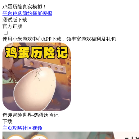
鸡蛋历险真实模拟！
平台跳跃
简约
横屏
模拟
测试版下载
官方正版
使用小米游戏中心APP
下载
，领丰富游戏
福利
及
礼包
奇趣冒险世界-鸡蛋历险记
下载
主页
攻略
社区
视频