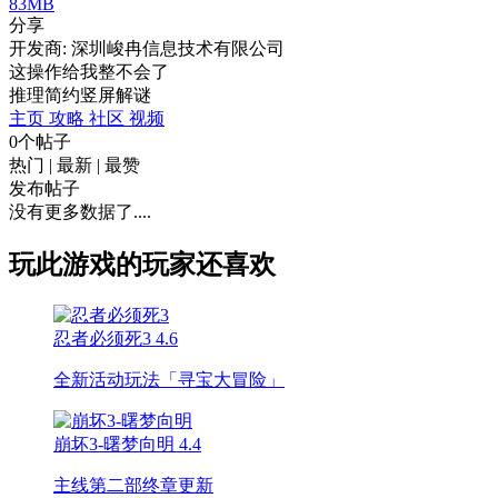
83MB
分享
开发商: 深圳峻冉信息技术有限公司
这操作给我整不会了
推理
简约
竖屏
解谜
主页
攻略
社区
视频
0个帖子
热门
|
最新
|
最赞
发布帖子
没有更多数据了....
玩此游戏的玩家还喜欢
忍者必须死3
4.6
全新活动玩法「寻宝大冒险」
崩坏3-曙梦向明
4.4
主线第二部终章更新