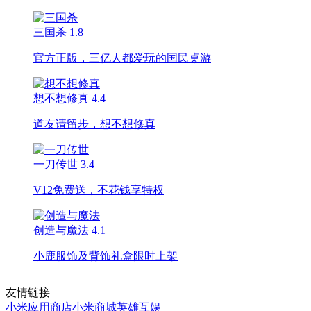
三国杀
1.8
官方正版，三亿人都爱玩的国民桌游
想不想修真
4.4
道友请留步，想不想修真
一刀传世
3.4
V12免费送，不花钱享特权
创造与魔法
4.1
小鹿服饰及背饰礼盒限时上架
友情链接
小米应用商店
小米商城
英雄互娱