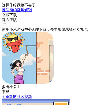
这操作给我整不会了
推理
简约
竖屏
解谜
立即下载
官方正版
使用小米游戏中心APP
下载
，领丰富游戏
福利
及
礼包
救出小公主
下载
主页
攻略
社区
视频