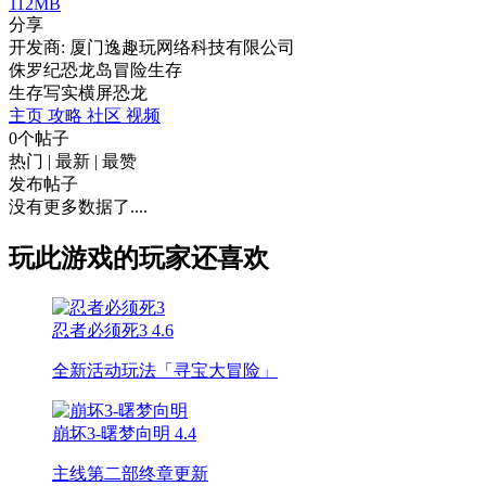
112MB
分享
开发商: 厦门逸趣玩网络科技有限公司
侏罗纪恐龙岛冒险生存
生存
写实
横屏
恐龙
主页
攻略
社区
视频
0个帖子
热门
|
最新
|
最赞
发布帖子
没有更多数据了....
玩此游戏的玩家还喜欢
忍者必须死3
4.6
全新活动玩法「寻宝大冒险」
崩坏3-曙梦向明
4.4
主线第二部终章更新