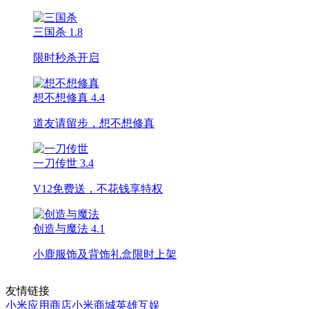
三国杀
1.8
限时秒杀开启
想不想修真
4.4
道友请留步，想不想修真
一刀传世
3.4
V12免费送，不花钱享特权
创造与魔法
4.1
小鹿服饰及背饰礼盒限时上架
友情链接
小米应用商店
小米商城
英雄互娱