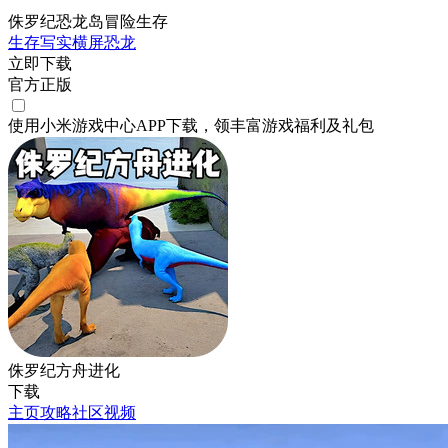
侏罗纪恐龙岛冒险生存
生存
写实
横屏
恐龙
立即下载
官方正版
使用小米游戏中心APP
下载
，领丰富游戏
福利
及
礼包
侏罗纪方舟进化
下载
主页
攻略
社区
视频