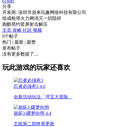
61MB
分享
开发商: 深圳市游来玩趣网络科技有限公司
组成枪弹火力网消灭一切阻碍
跑酷
简约
竖屏
射击
解压
主页
攻略
社区
视频
0个帖子
热门
|
最新
|
最赞
发布帖子
没有更多数据了....
玩此游戏的玩家还喜欢
忍者必须死3
4.6
全新活动玩法「寻宝大冒险」
崩坏3-曙梦向明
4.4
主线第二部终章更新