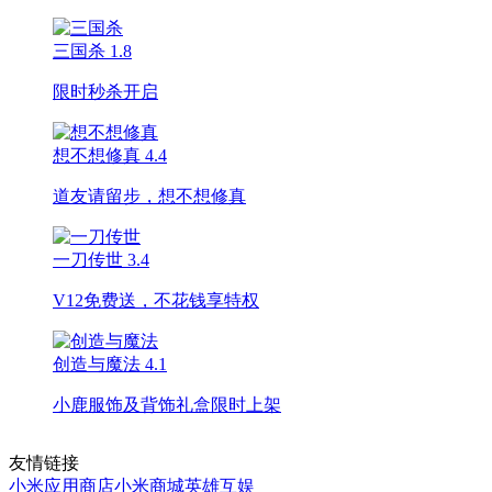
三国杀
1.8
限时秒杀开启
想不想修真
4.4
道友请留步，想不想修真
一刀传世
3.4
V12免费送，不花钱享特权
创造与魔法
4.1
小鹿服饰及背饰礼盒限时上架
友情链接
小米应用商店
小米商城
英雄互娱