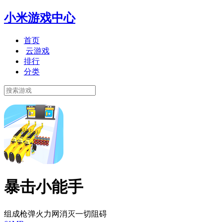
小米游戏中心
首页
云游戏
排行
分类
暴击小能手
组成枪弹火力网消灭一切阻碍